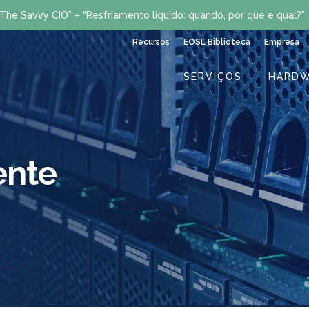
The Savvy CIO” – “Resfriamento líquido: quando, por que e qual?”
Recursos
EOSL Biblioteca
Empresa
SERVIÇOS
HARDW
ente