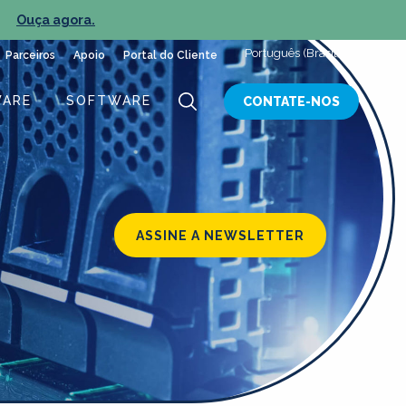
Ouça agora.
NOV
Português (Brasil)
Parceiros
Apoio
Portal do Cliente
ARE
SOFTWARE
CONTATE-NOS
ASSINE A NEWSLETTER