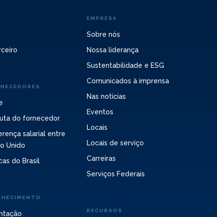
EMPRESA
Sobre nós
ceiro
Nossa liderança
Sustentabilidade e ESG
Comunicados à imprensa
RNECEDORES
Nas notícias
e
Eventos
uta do fornecedor
Locais
erença salarial entre
Locais de serviço
no Unido
Carreiras
cas do Brasil
Serviços Federais
NHECIMENTO
RECURSOS
ntação