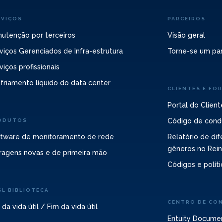
RVIÇOS
PARCEIROS
utenção por terceiros
Visão geral
viços Gerenciados de Infra-estrutura
Torne-se um par
viços profissionais
friamento líquido do data center
CLIENTES E FO
Portal do Client
Código de cond
ODUTOS
tware de monitoramento de rede
Relatório de dif
gêneros no Rei
ragens novas e de primeira mão
Códigos e políti
SL BIBLIOTECA
CENTRO DE CO
 da vida útil / Fim da vida útil
Entuity Docume