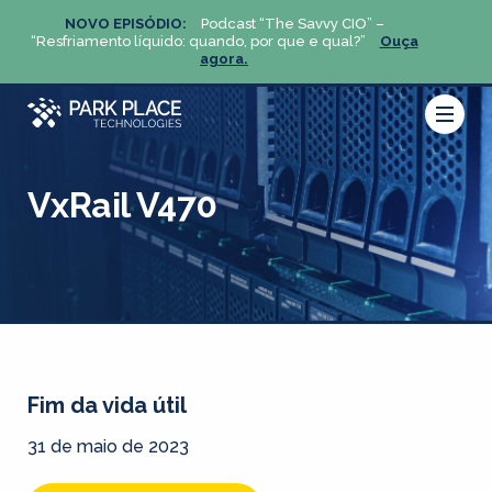
NOVO EPISÓDIO:
Podcast “The Savvy CIO” –
NOV
ça
“Resfriamento líquido: quando, por que e qual?”
Ouça
“Resfria
agora.
VxRail V470
Fim da vida útil
31 de maio de 2023