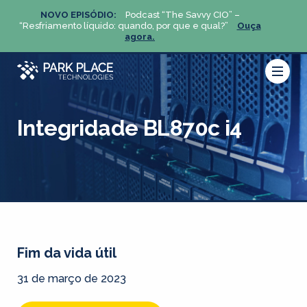
NOVO EPISÓDIO:
Podcast “The Savvy CIO” –
NOV
ça
“Resfriamento líquido: quando, por que e qual?”
Ouça
“Resfria
agora.
Integridade BL870c i4
Fim da vida útil
31 de março de 2023