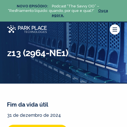
NOVO EPISÓDIO:
Podcast “The Savvy CIO” –
NOV
ça
“Resfriamento líquido: quando, por que e qual?”
Ouça
“Resfria
agora.
z13 (2964-NE1)
Fim da vida útil
31 de dezembro de 2024