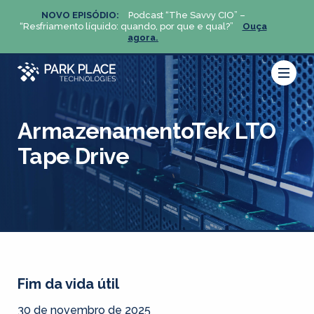
NOVO EPISÓDIO:
Podcast “The Savvy CIO” –
NOV
ça
“Resfriamento líquido: quando, por que e qual?”
Ouça
“Resfria
agora.
ArmazenamentoTek LTO
Tape Drive
Fim da vida útil
30 de novembro de 2025