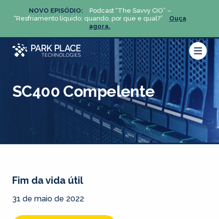
NOVO EPISÓDIO:
Podcast “The Savvy CIO” –
NOV
ça
“Resfriamento líquido: quando, por que e qual?”
Ouça
“Resfria
agora.
SC400 Compelente
Fim da vida útil
31 de maio de 2022