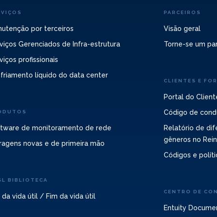
RVIÇOS
PARCEIROS
utenção por terceiros
Visão geral
viços Gerenciados de Infra-estrutura
Torne-se um par
viços profissionais
friamento líquido do data center
CLIENTES E FO
Portal do Client
Código de cond
ODUTOS
tware de monitoramento de rede
Relatório de dif
gêneros no Rei
ragens novas e de primeira mão
Códigos e políti
SL BIBLIOTECA
CENTRO DE CO
 da vida útil / Fim da vida útil
Entuity Docume