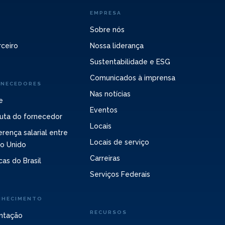
EMPRESA
Sobre nós
ceiro
Nossa liderança
Sustentabilidade e ESG
Comunicados à imprensa
RNECEDORES
Nas notícias
e
Eventos
uta do fornecedor
Locais
erença salarial entre
Locais de serviço
no Unido
Carreiras
cas do Brasil
Serviços Federais
NHECIMENTO
RECURSOS
ntação