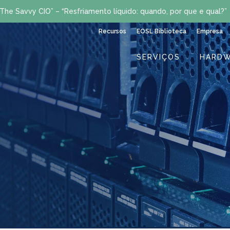
The Savvy CIO” – “Resfriamento líquido: quando, por que e qual?”
Recursos
EOSL Biblioteca
Empresa
SERVIÇOS
HARDW