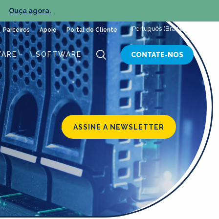
Ouça agora.
NOV
Português (Brasil)
Parceiros
Apoio
Portal do Cliente
ARE
SOFTWARE
CONTATE-NOS
ASSINE A NEWSLETTER