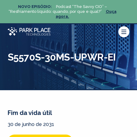
NOVO EPISÓDIO:
Podcast “The Savvy CIO” –
NOV
ça
“Resfriamento líquido: quando, por que e qual?”
Ouça
“Resfria
agora.
S5570S-30MS-UPWR-EI
Fim da vida útil
30 de junho de 2031