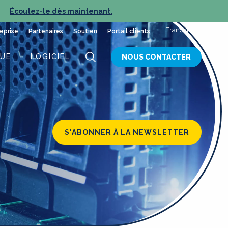
Écoutez-le dès maintenant.
NOUVEL ÉPISODE :
Français
eprise
Partenaires
Soutien
Portail clients
QUE
LOGICIEL
NOUS CONTACTER
S'ABONNER À LA NEWSLETTER