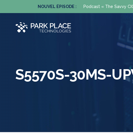
enant.
NOUVEL ÉPISODE :
Podcast « The Savvy CIO 
S5570S-30MS-UP