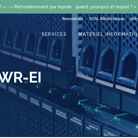
» - « Refroidissement par liquide : quand, pourquoi et lequel ? »
Ressources
EOSL Bibliothèque
Entr
SERVICES
MATÉRIEL INFORMATI
WR-EI