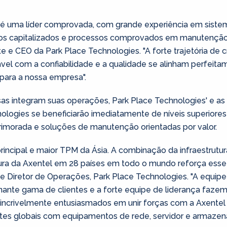
 é uma líder comprovada, com grande experiência em siste
os capitalizados e processos comprovados em manutenção 
te e CEO da Park Place Technologies. "A forte trajetória d
el com a confiabilidade e a qualidade se alinham perfeita
para a nossa empresa".
s integram suas operações, Park Place Technologies' e as 
nologies se beneficiarão imediatamente de níveis superiore
aprimorada e soluções de manutenção orientadas por valor.
principal e maior TPM da Ásia. A combinação da infraestrutu
ra da Axentel em 28 países em todo o mundo reforça esse 
 e Diretor de Operações, Park Place Technologies. "A equi
nante gama de clientes e a forte equipe de liderança fazem
 incrivelmente entusiasmados em unir forças com a Axentel
ntes globais com equipamentos de rede, servidor e armaze