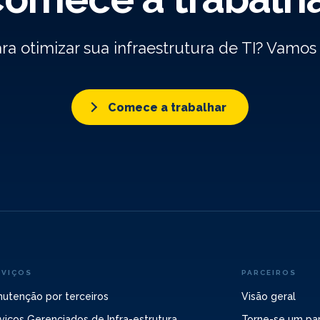
ra otimizar sua infraestrutura de TI? Vamo
Comece a trabalhar
RVIÇOS
PARCEIROS
utenção por terceiros
Visão geral
viços Gerenciados de Infra-estrutura
Torne-se um par