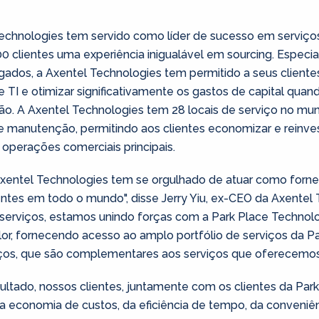
echnologies tem servido como líder de sucesso em serviç
 clientes uma experiência inigualável em sourcing. Especi
gados, a Axentel Technologies tem permitido a seus clientes
e TI e otimizar significativamente os gastos de capital qu
ção. A Axentel Technologies tem 28 locais de serviço no mu
 manutenção, permitindo aos clientes economizar e reinvest
 operações comerciais principais.
 Axentel Technologies tem se orgulhado de atuar como forne
ntes em todo o mundo", disse Jerry Yiu, ex-CEO da Axentel 
erviços, estamos unindo forças com a Park Place Technolo
lor, fornecendo acesso ao amplo portfólio de serviços da P
iços, que são complementares aos serviços que oferecemos 
ultado, nossos clientes, juntamente com os clientes da Park
a economia de custos, da eficiência de tempo, da conveniênc