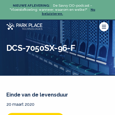
NIEUWE AFLEVERING:
De Savvy CIO-podcast –
NIEU
u
"Vloeistofkoeling: wanneer, waarom en welke?"
Nu
"Vloeis
beluisteren.
DCS-7050SX-96-F
Einde van de levensduur
20 maart 2020