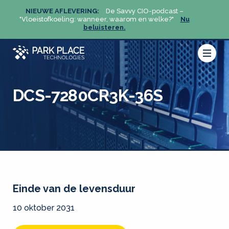
NIEUWE AFLEVERING:
De Savvy CIO-podcast –
NIEU
u
"Vloeistofkoeling: wanneer, waarom en welke?"
Nu
"Vloeis
beluisteren.
DCS-7280CR3K-36S
Einde van de levensduur
10 oktober 2031