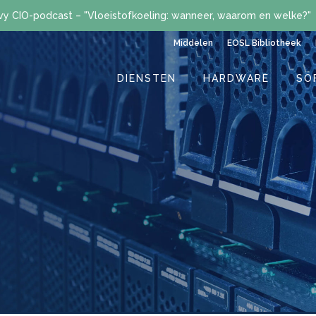
vy CIO-podcast – "Vloeistofkoeling: wanneer, waarom en welke?"
Middelen
EOSL Bibliotheek
DIENSTEN
HARDWARE
SO