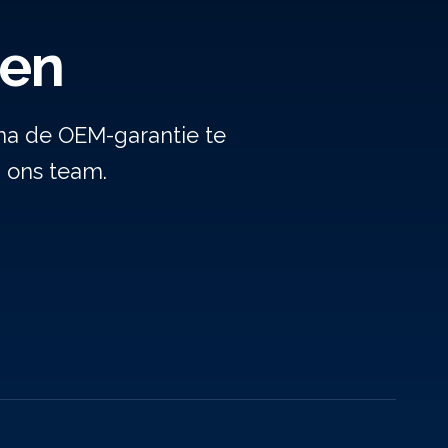
gen
na de OEM-garantie te
j ons team.