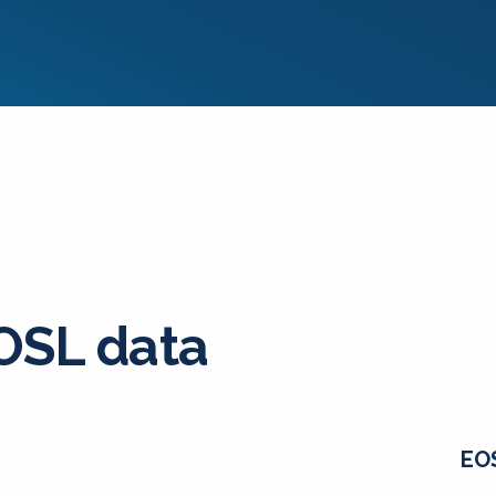
OSL data
EO