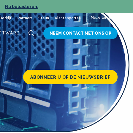
Nu beluisteren.
NIEUW
Nederlands
Bedrijf
Partners
Steun
Klantenportaal
FTWARE
NEEM CONTACT MET ONS OP
ABONNEER U OP DE NIEUWSBRIEF