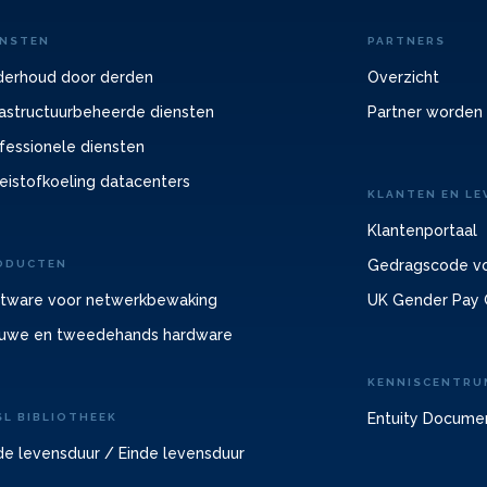
ENSTEN
PARTNERS
erhoud door derden
Overzicht
rastructuurbeheerde diensten
Partner worden
fessionele diensten
eistofkoeling datacenters
KLANTEN EN LE
Klantenportaal
Gedragscode vo
ODUCTEN
tware voor netwerkbewaking
UK Gender Pay 
uwe en tweedehands hardware
KENNISCENTRU
Entuity Docume
SL BIBLIOTHEEK
de levensduur / Einde levensduur