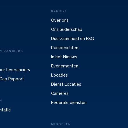
BEDRIJF
Over ons
Ons leiderschap
Duurzaamheid en ESG
Persberichten
VERANCIERS
In het Nieuws
Evenementen
or leveranciers
Locaties
Gap Rapport
Dienst Locaties
Carrières
M
Federale diensten
ntatie
MIDDELEN