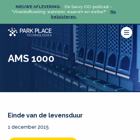
NIEUWE AFLEVERING:
De Savvy CIO-podcast –
NIEU
u
"Vloeistofkoeling: wanneer, waarom en welke?"
Nu
"Vloeis
beluisteren.
AMS 1000
Einde van de levensduur
1 december 2015