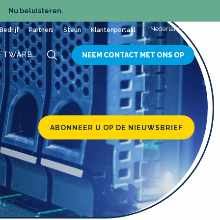
Nu beluisteren.
NIEUW
Nederlands
Bedrijf
Partners
Steun
Klantenportaal
FTWARE
NEEM CONTACT MET ONS OP
ABONNEER U OP DE NIEUWSBRIEF