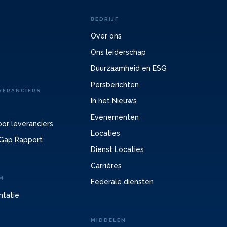
BEDRIJF
Over ons
Ons leiderschap
Duurzaamheid en ESG
Persberichten
VERANCIERS
In het Nieuws
Evenementen
or leveranciers
Locaties
Gap Rapport
Dienst Locaties
Carrières
M
Federale diensten
ntatie
MIDDELEN