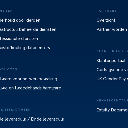
ENSTEN
PARTNERS
erhoud door derden
Overzicht
rastructuurbeheerde diensten
Partner worden
fessionele diensten
eistofkoeling datacenters
KLANTEN EN LE
Klantenportaal
Gedragscode vo
ODUCTEN
tware voor netwerkbewaking
UK Gender Pay 
uwe en tweedehands hardware
KENNISCENTRU
Entuity Docume
SL BIBLIOTHEEK
de levensduur / Einde levensduur