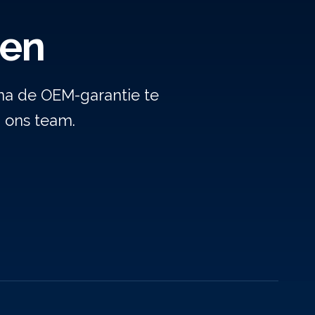
gen
na de OEM-garantie te
j ons team.