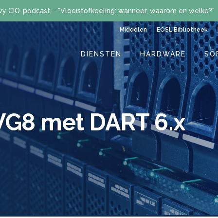
vy CIO-podcast – "Vloeistofkoeling: wanneer, waarom en welke?"
Middelen
EOSL Bibliotheek
DIENSTEN
HARDWARE
SO
VG8 met DART 6.x