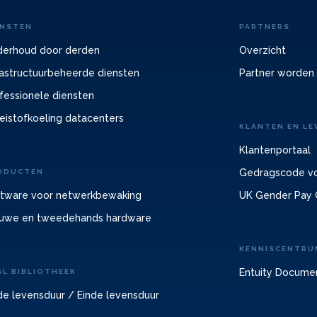
ENSTEN
PARTNERS
erhoud door derden
Overzicht
rastructuurbeheerde diensten
Partner worden
fessionele diensten
eistofkoeling datacenters
KLANTEN EN LE
Klantenportaal
Gedragscode vo
ODUCTEN
tware voor netwerkbewaking
UK Gender Pay 
uwe en tweedehands hardware
KENNISCENTRU
Entuity Docume
SL BIBLIOTHEEK
de levensduur / Einde levensduur