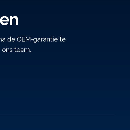
gen
na de OEM-garantie te
j ons team.