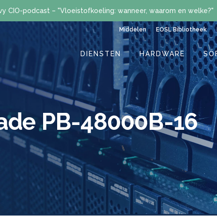
vy CIO-podcast – "Vloeistofkoeling: wanneer, waarom en welke?"
Middelen
EOSL Bibliotheek
DIENSTEN
HARDWARE
SO
cade PB-48000B-16