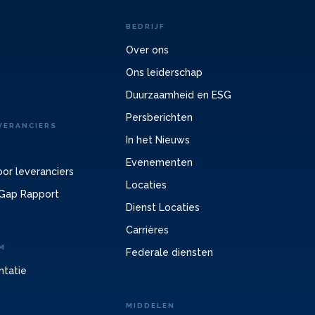
BEDRIJF
Over ons
Ons leiderschap
Duurzaamheid en ESG
Persberichten
VERANCIERS
In het Nieuws
Evenementen
or leveranciers
Locaties
Gap Rapport
Dienst Locaties
Carrières
M
Federale diensten
ntatie
MIDDELEN