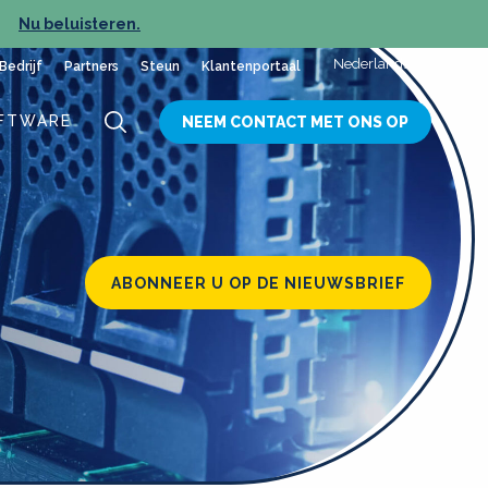
Nu beluisteren.
NIEUW
Nederlands
Bedrijf
Partners
Steun
Klantenportaal
FTWARE
NEEM CONTACT MET ONS OP
ABONNEER U OP DE NIEUWSBRIEF