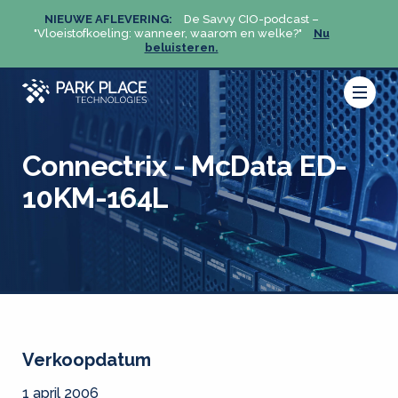
NIEUWE AFLEVERING:
De Savvy CIO-podcast –
NIEU
u
"Vloeistofkoeling: wanneer, waarom en welke?"
Nu
"Vloeis
beluisteren.
Connectrix - McData ED-
10KM-164L
Verkoopdatum
1 april 2006