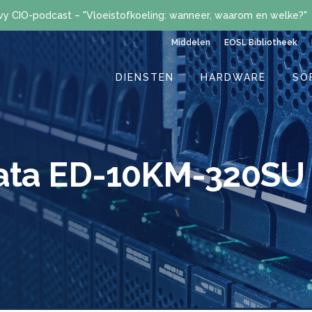
vy CIO-podcast – "Vloeistofkoeling: wanneer, waarom en welke?"
Middelen
EOSL Bibliotheek
DIENSTEN
HARDWARE
SO
Data ED-10KM-320SU