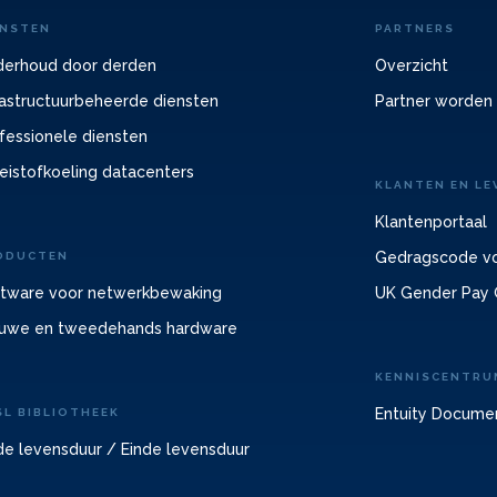
ENSTEN
PARTNERS
erhoud door derden
Overzicht
rastructuurbeheerde diensten
Partner worden
fessionele diensten
eistofkoeling datacenters
KLANTEN EN LE
Klantenportaal
Gedragscode vo
ODUCTEN
tware voor netwerkbewaking
UK Gender Pay 
uwe en tweedehands hardware
KENNISCENTRU
Entuity Docume
SL BIBLIOTHEEK
de levensduur / Einde levensduur