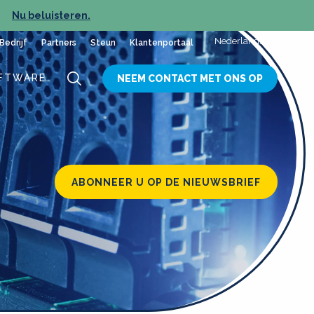
Nu beluisteren.
NIEUW
Nederlands
Bedrijf
Partners
Steun
Klantenportaal
FTWARE
NEEM CONTACT MET ONS OP
ABONNEER U OP DE NIEUWSBRIEF