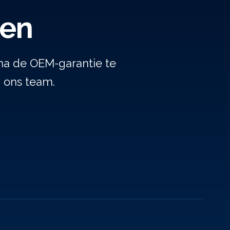
gen
na de OEM-garantie te
j ons team.