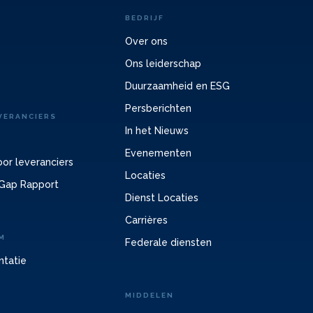
BEDRIJF
Over ons
Ons leiderschap
Duurzaamheid en ESG
Persberichten
VERANCIERS
In het Nieuws
Evenementen
or leveranciers
Locaties
Gap Rapport
Dienst Locaties
Carrières
M
Federale diensten
ntatie
MIDDELEN