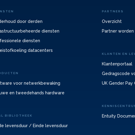
ENSTEN
PARTNERS
erhoud door derden
Overzicht
rastructuurbeheerde diensten
Partner worden
fessionele diensten
eistofkoeling datacenters
KLANTEN EN LE
Klantenportaal
Gedragscode vo
ODUCTEN
tware voor netwerkbewaking
UK Gender Pay 
uwe en tweedehands hardware
KENNISCENTRU
Entuity Docume
SL BIBLIOTHEEK
de levensduur / Einde levensduur