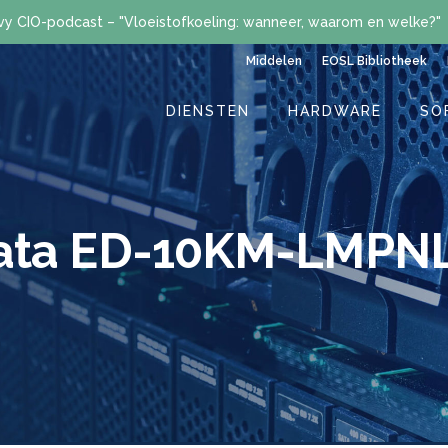
vy CIO-podcast – "Vloeistofkoeling: wanneer, waarom en welke?"
Middelen
EOSL Bibliotheek
DIENSTEN
HARDWARE
SO
Data ED-10KM-LMPN