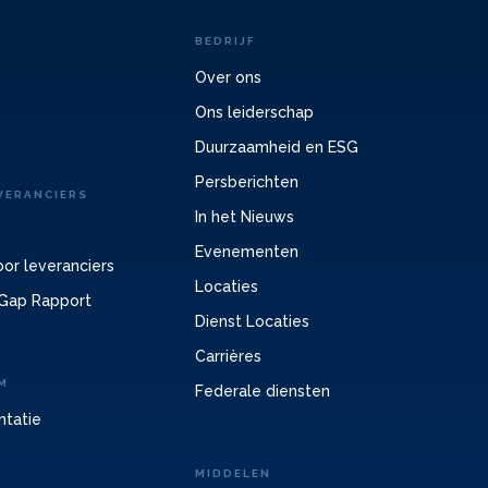
BEDRIJF
Over ons
Ons leiderschap
Duurzaamheid en ESG
Persberichten
VERANCIERS
In het Nieuws
Evenementen
or leveranciers
Locaties
Gap Rapport
Dienst Locaties
Carrières
M
Federale diensten
ntatie
MIDDELEN