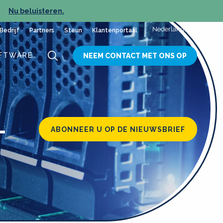
Nu beluisteren.
NIEUW
Nederlands
Bedrijf
Partners
Steun
Klantenportaal
FTWARE
NEEM CONTACT MET ONS OP
L
ABONNEER U OP DE NIEUWSBRIEF