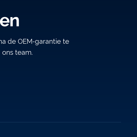
gen
na de OEM-garantie te
j ons team.