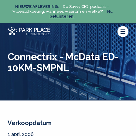
NIEUWE AFLEVERING:
De Savvy CIO-podcast –
NIEU
u
"Vloeistofkoeling: wanneer, waarom en welke?"
Nu
"Vloeis
beluisteren.
Connectrix - McData ED-
10KM-SMPNL
Verkoopdatum
1 april 2006