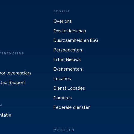
BEDRIJF
Over ons
Ons leiderschap
Duurzaamheid en ESG
Persberichten
VERANCIERS
In het Nieuws
Evenementen
or leveranciers
Locaties
Gap Rapport
Dienst Locaties
Carrières
M
Federale diensten
ntatie
MIDDELEN