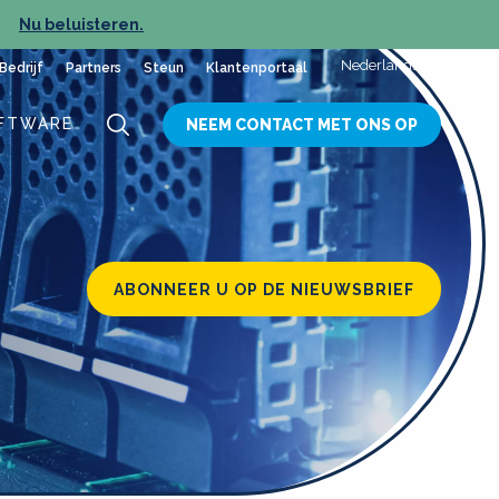
Nu beluisteren.
NIEUW
Nederlands
Bedrijf
Partners
Steun
Klantenportaal
FTWARE
NEEM CONTACT MET ONS OP
ABONNEER U OP DE NIEUWSBRIEF