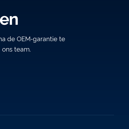
gen
na de OEM-garantie te
j ons team.