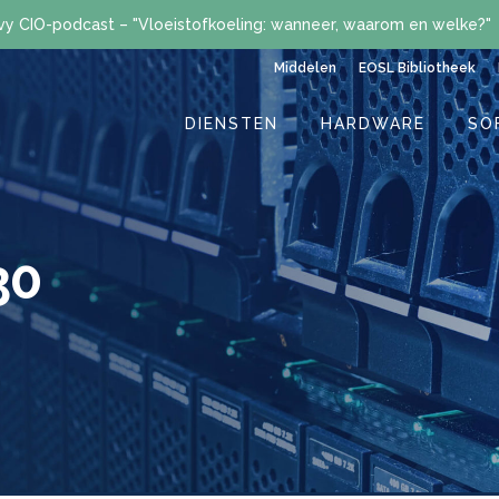
vy CIO-podcast – "Vloeistofkoeling: wanneer, waarom en welke?"
Middelen
EOSL Bibliotheek
DIENSTEN
HARDWARE
SO
30