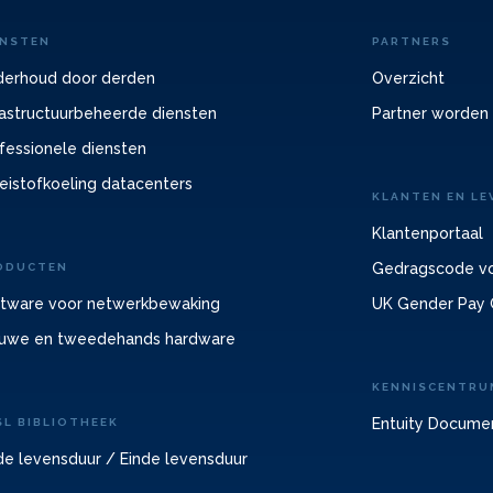
ENSTEN
PARTNERS
erhoud door derden
Overzicht
rastructuurbeheerde diensten
Partner worden
fessionele diensten
eistofkoeling datacenters
KLANTEN EN LE
Klantenportaal
Gedragscode vo
ODUCTEN
tware voor netwerkbewaking
UK Gender Pay 
uwe en tweedehands hardware
KENNISCENTRU
Entuity Docume
SL BIBLIOTHEEK
de levensduur / Einde levensduur