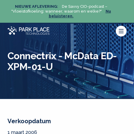
NIEUWE AFLEVERING:
De Savvy CIO-podcast –
NIEU
u
"Vloeistofkoeling: wanneer, waarom en welke?"
Nu
"Vloeis
beluisteren.
Connectrix - McData ED-
XPM-01-U
Verkoopdatum
1 maart 2006