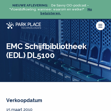
NIEUWE AFLEVERING:
De Savvy CIO-podcast –
NIEU
u
"Vloeistofkoeling: wanneer, waarom en welke?"
Nu
"Vloeis
beluisteren.
EMC Schijfbibliotheek
(EDL) DL5100
Verkoopdatum
15 maart 2010