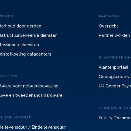
ENSTEN
PARTNERS
erhoud door derden
Overzicht
rastructuurbeheerde diensten
Partner worden
fessionele diensten
eistofkoeling datacenters
KLANTEN EN LE
Klantenportaal
Gedragscode vo
ODUCTEN
tware voor netwerkbewaking
UK Gender Pay 
uwe en tweedehands hardware
KENNISCENTRU
Entuity Docume
SL BIBLIOTHEEK
de levensduur / Einde levensduur