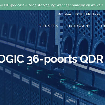
vy CIO-podcast – "Vloeistofkoeling: wanneer, waarom en welke?"
Middelen
EOSL Bibliotheek
DIENSTEN
HARDWARE
SO
OGIC 36-poorts QDR 