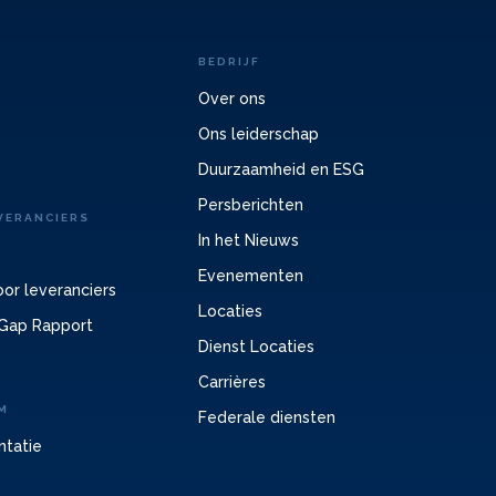
BEDRIJF
Over ons
Ons leiderschap
Duurzaamheid en ESG
Persberichten
VERANCIERS
In het Nieuws
Evenementen
or leveranciers
Locaties
Gap Rapport
Dienst Locaties
Carrières
M
Federale diensten
ntatie