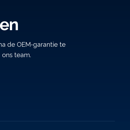
gen
na de OEM-garantie te
j ons team.