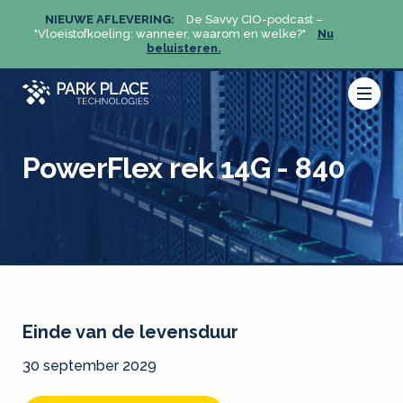
NIEUWE AFLEVERING:
De Savvy CIO-podcast –
NIEU
u
"Vloeistofkoeling: wanneer, waarom en welke?"
Nu
"Vloeis
beluisteren.
PowerFlex rek 14G - 840
Einde van de levensduur
30 september 2029