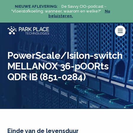
NIEUWE AFLEVERING:
De Savvy CIO-podcast –
NIEU
u
"Vloeistofkoeling: wanneer, waarom en welke?"
Nu
"Vloeis
beluisteren.
PowerScale/Isilon-switch
MELLANOX 36-pOORts
QDR IB (851-0284)
Einde van de levensduur