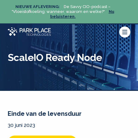
NIEUWE AFLEVERING:
De Savvy CIO-podcast –
NIEU
u
"Vloeistofkoeling: wanneer, waarom en welke?"
Nu
"Vloeis
beluisteren.
ScaleIO Ready Node
Einde van de levensduur
30 juni 2023