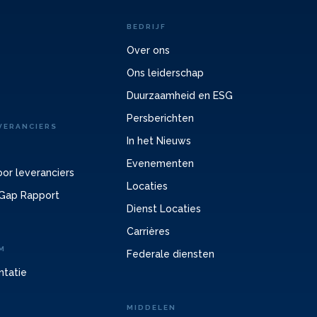
BEDRIJF
Over ons
Ons leiderschap
Duurzaamheid en ESG
Persberichten
VERANCIERS
In het Nieuws
Evenementen
or leveranciers
Locaties
Gap Rapport
Dienst Locaties
Carrières
M
Federale diensten
ntatie
MIDDELEN