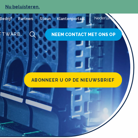
Nu beluisteren.
NIEUW
Nederlands
Bedrijf
Partners
Steun
Klantenportaal
FTWARE
NEEM CONTACT MET ONS OP
ABONNEER U OP DE NIEUWSBRIEF