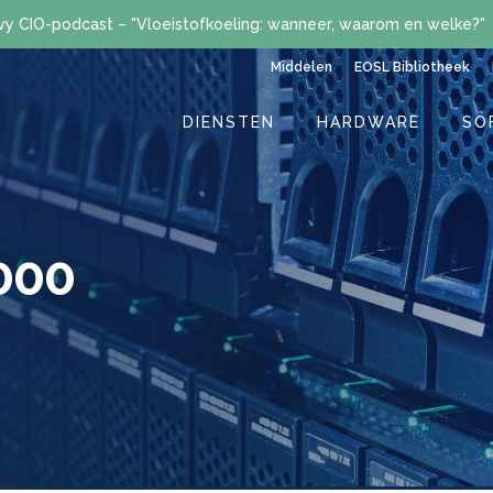
vy CIO-podcast – "Vloeistofkoeling: wanneer, waarom en welke?"
Middelen
EOSL Bibliotheek
DIENSTEN
HARDWARE
SO
000