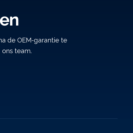
gen
na de OEM-garantie te
j ons team.