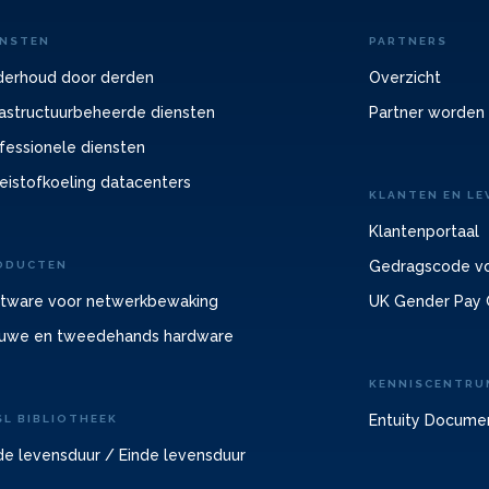
ENSTEN
PARTNERS
erhoud door derden
Overzicht
rastructuurbeheerde diensten
Partner worden
fessionele diensten
eistofkoeling datacenters
KLANTEN EN LE
Klantenportaal
Gedragscode vo
ODUCTEN
tware voor netwerkbewaking
UK Gender Pay 
uwe en tweedehands hardware
KENNISCENTRU
Entuity Docume
SL BIBLIOTHEEK
de levensduur / Einde levensduur