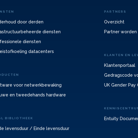
ENSTEN
PARTNERS
erhoud door derden
Overzicht
rastructuurbeheerde diensten
Partner worden
fessionele diensten
eistofkoeling datacenters
KLANTEN EN LE
Klantenportaal
Gedragscode vo
ODUCTEN
tware voor netwerkbewaking
UK Gender Pay 
uwe en tweedehands hardware
KENNISCENTRU
Entuity Docume
SL BIBLIOTHEEK
de levensduur / Einde levensduur