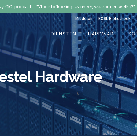
vy CIO-podcast – "Vloeistofkoeling: wanneer, waarom en welke?"
Middelen
EOSL Bibliotheek
DIENSTEN
HARDWARE
SO
stel Hardware