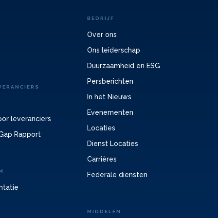
BEDRIJF
Over ons
Ons leiderschap
Duurzaamheid en ESG
Persberichten
VERANCIERS
In het Nieuws
Evenementen
or leveranciers
Locaties
Gap Rapport
Dienst Locaties
Carrières
M
Federale diensten
ntatie
MIDDELEN