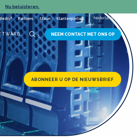
Nu beluisteren.
NIEUW
Nederlands
Bedrijf
Partners
Steun
Klantenportaal
FTWARE
NEEM CONTACT MET ONS OP
ABONNEER U OP DE NIEUWSBRIEF