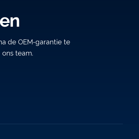
gen
na de OEM-garantie te
j ons team.