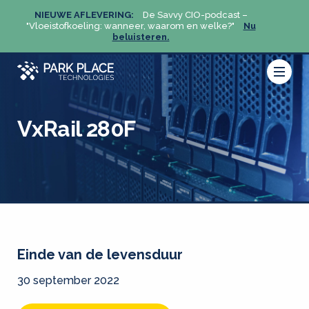
NIEUWE AFLEVERING:
De Savvy CIO-podcast –
NIEU
u
"Vloeistofkoeling: wanneer, waarom en welke?"
Nu
"Vloeis
beluisteren.
VxRail 280F
Einde van de levensduur
30 september 2022