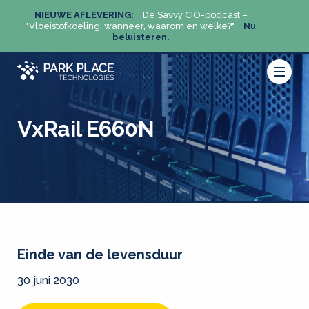
NIEUWE AFLEVERING:
De Savvy CIO-podcast –
NIEU
u
"Vloeistofkoeling: wanneer, waarom en welke?"
Nu
"Vloeis
beluisteren.
VxRail E660N
Einde van de levensduur
30 juni 2030