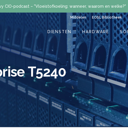
vy CIO-podcast – "Vloeistofkoeling: wanneer, waarom en welke?"
Middelen
EOSL Bibliotheek
DIENSTEN
HARDWARE
SO
rise T5240