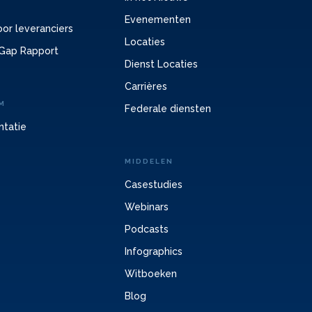
Evenementen
or leveranciers
Locaties
Gap Rapport
Dienst Locaties
Carrières
M
Federale diensten
ntatie
MIDDELEN
Casestudies
Webinars
Podcasts
Infographics
Witboeken
Blog