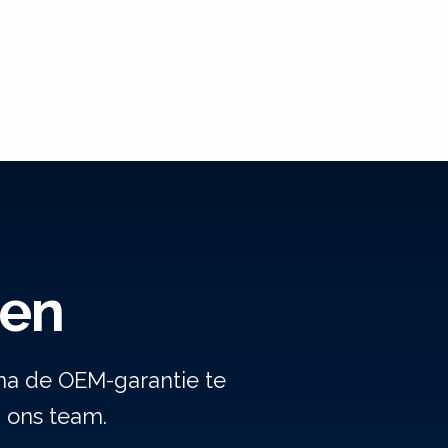
gen
na de OEM-garantie te
j ons team.