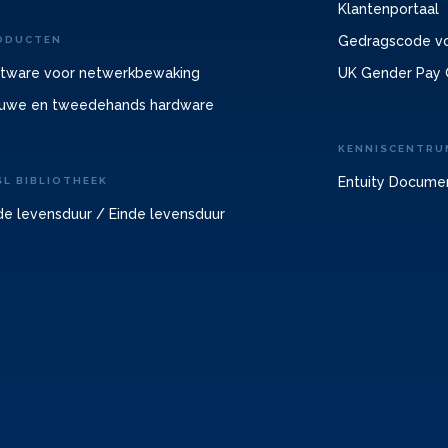
Klantenportaal
Gedragscode vo
ODUCTEN
tware voor netwerkbewaking
UK Gender Pay 
uwe en tweedehands hardware
KENNISCENTRU
Entuity Docume
SL BIBLIOTHEEK
de levensduur / Einde levensduur