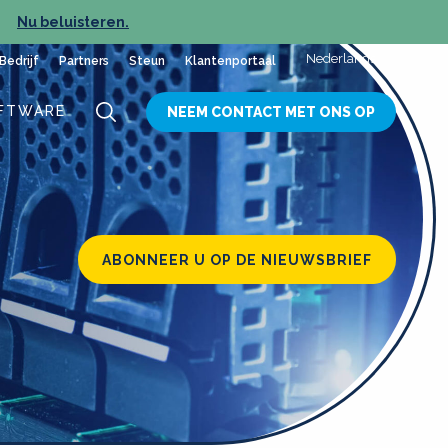
Nu beluisteren.
NIEUW
Nederlands
Bedrijf
Partners
Steun
Klantenportaal
FTWARE
NEEM CONTACT MET ONS OP
ABONNEER U OP DE NIEUWSBRIEF