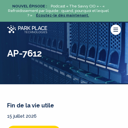
«
NOUVEL ÉPISODE :
Podcast « The Savvy CIO » - «
NOUVE
uel
Refroidissement par liquide : quand, pourquoi et lequel
Refroidi
? »
Écoutez-le dès maintenant.
AP-7612
Fin de la vie utile
15 juillet 2026