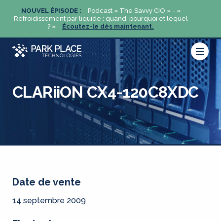
«
NOUVEL ÉPISODE :
Podcast « The Savvy CIO » - «
NOUVE
uel
Refroidissement par liquide : quand, pourquoi et lequel
Refroidi
? »
Écoutez-le dès maintenant.
CLARiiON CX4-120C8XDC
Date de vente
14 septembre 2009