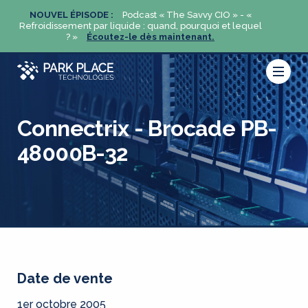
«
NOUVEL ÉPISODE :
Podcast « The Savvy CIO » - «
NOUVE
uel
Refroidissement par liquide : quand, pourquoi et lequel
Refroidi
? »
Écoutez-le dès maintenant.
Connectrix - Brocade PB-
48000B-32
Date de vente
1er octobre 2005