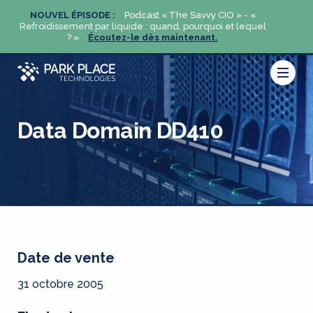
«
NOUVEL ÉPISODE :
Podcast « The Savvy CIO » - «
NOUVE
uel
Refroidissement par liquide : quand, pourquoi et lequel
Refroidi
? »
Écoutez-le dès maintenant.
Data Domain DD410
Date de vente
31 octobre 2005