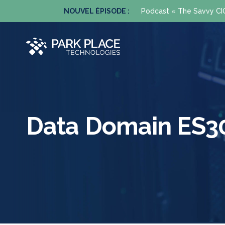
enant.
NOUVEL ÉPISODE :
Podcast « The Savvy CIO 
Data Domain ES3