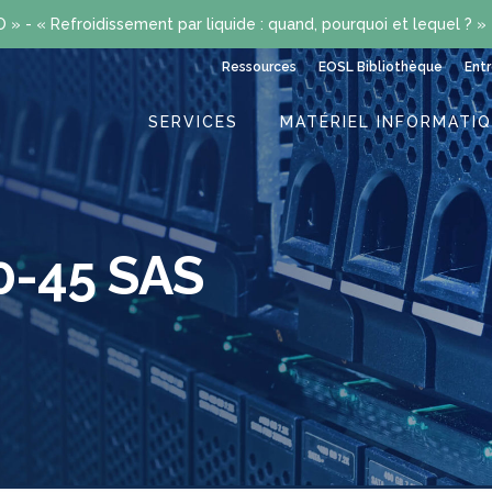
» - « Refroidissement par liquide : quand, pourquoi et lequel ? »
Ressources
EOSL Bibliothèque
Entr
SERVICES
MATÉRIEL INFORMATI
0-45 SAS