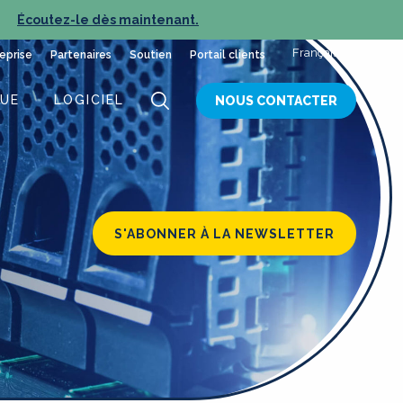
Écoutez-le dès maintenant.
NOUVEL ÉPISODE :
Français
eprise
Partenaires
Soutien
Portail clients
QUE
LOGICIEL
NOUS CONTACTER
S'ABONNER À LA NEWSLETTER