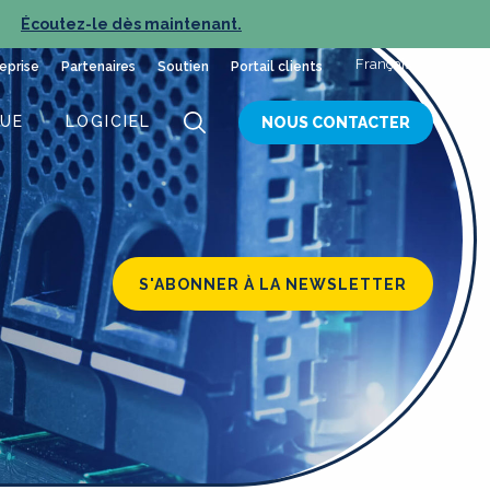
Écoutez-le dès maintenant.
NOUVEL ÉPISODE :
Français
eprise
Partenaires
Soutien
Portail clients
QUE
LOGICIEL
NOUS CONTACTER
S'ABONNER À LA NEWSLETTER