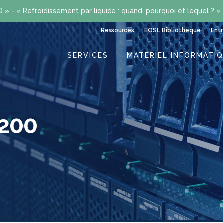
» - « Refroidissement par liquide : quand, pourquoi et lequel ? »
Ressources
EOSL Bibliothèque
Entr
SERVICES
MATÉRIEL INFORMATI
3200