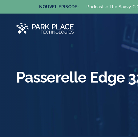
enant.
NOUVEL ÉPISODE :
Podcast « The Savvy CIO 
Passerelle Edge 