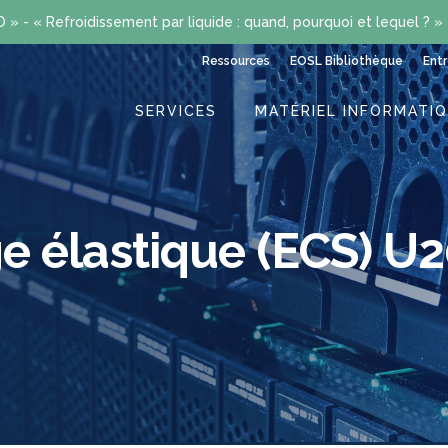
» - « Refroidissement par liquide : quand, pourquoi et lequel ? »
Ressources
EOSL Bibliothèque
Entr
SERVICES
MATÉRIEL INFORMATI
e élastique (ECS) U