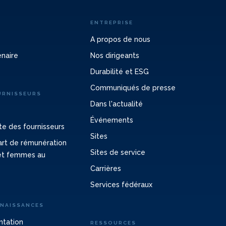
ENTREPRISE
A propos de nous
enaire
Nos dirigeants
Durabilité et ESG
Communiqués de presse
URNISSEURS
Dans l'actualité
Événements
e des fournisseurs
Sites
cart de rémunération
Sites de service
et femmes au
Carrières
Services fédéraux
NNAISSANCES
ntation
RESSOURCES