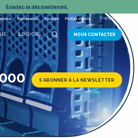
Écoutez-le dès maintenant.
NOUVEL ÉPISODE :
Français
eprise
Partenaires
Soutien
Portail clients
QUE
LOGICIEL
NOUS CONTACTER
2000
S'ABONNER À LA NEWSLETTER