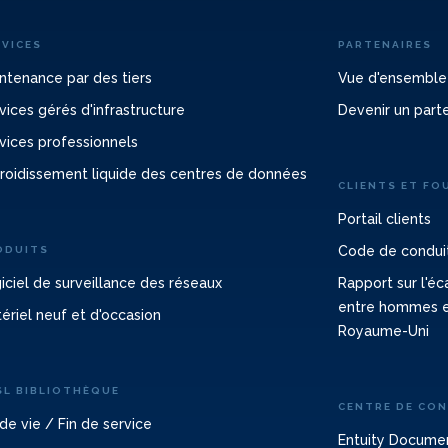
RVICES
PARTENAIRES
ntenance par des tiers
Vue d'ensemble
vices gérés d'infrastructure
Devenir un part
vices professionnels
roidissement liquide des centres de données
CLIENTS ET FO
Portail clients
Code de conduit
ODUITS
iciel de surveillance des réseaux
Rapport sur l'é
entre hommes 
ériel neuf et d'occasion
Royaume-Uni
SL BIBLIOTHÈQUE
CENTRE DE CO
 de vie / Fin de service
Entuity Docume