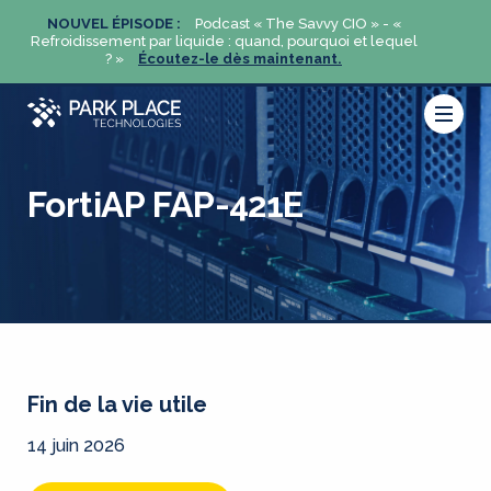
«
NOUVEL ÉPISODE :
Podcast « The Savvy CIO » - «
NOUVE
uel
Refroidissement par liquide : quand, pourquoi et lequel
Refroidi
? »
Écoutez-le dès maintenant.
FortiAP FAP-421E
Fin de la vie utile
14 juin 2026