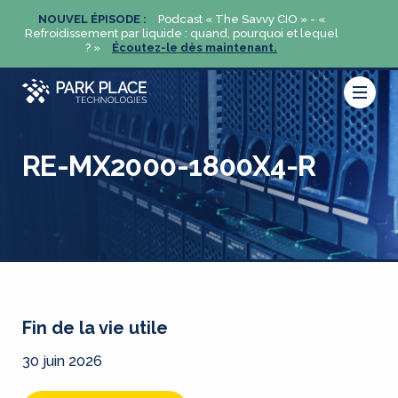
«
NOUVEL ÉPISODE :
Podcast « The Savvy CIO » - «
NOUVE
uel
Refroidissement par liquide : quand, pourquoi et lequel
Refroidi
? »
Écoutez-le dès maintenant.
RE-MX2000-1800X4-R
Fin de la vie utile
30 juin 2026