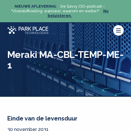
NIEUWE AFLEVERING:
De Savvy CIO-podcast –
NIEU
u
"Vloeistofkoeling: wanneer, waarom en welke?"
Nu
"Vloeis
beluisteren.
Meraki MA-CBL-TEMP-ME-
1
Einde van de levensduur
30 november 2031