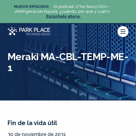
NUEVO EPISODIO:
El podcast «The Savvy CIO» -
NUEV
«Refrigeración líquida: ¿cuándo, por qué y cuál?»
«Refri
Escúchalo ahora.
Meraki MA-CBL-TEMP-ME-
1
Fin de la vida útil
30 de noviembre de 2031