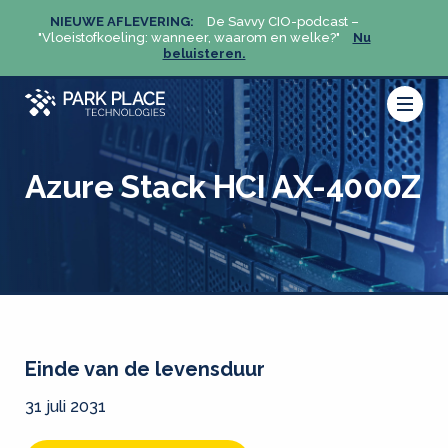
NIEUWE AFLEVERING:
De Savvy CIO-podcast –
NIEU
u
"Vloeistofkoeling: wanneer, waarom en welke?"
Nu
"Vloeis
beluisteren.
Azure Stack HCI AX-4000Z
Einde van de levensduur
31 juli 2031