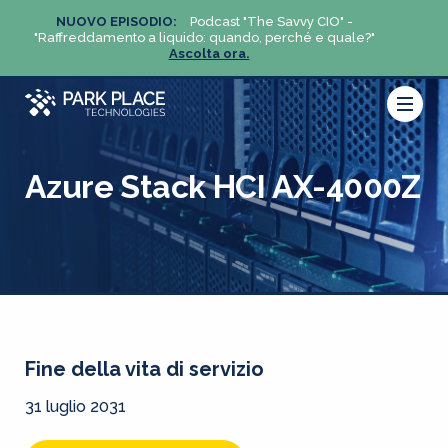
NUOVO EPISODIO:
Podcast "The Savvy CIO" -
NUO
?"
"Raffreddamento a liquido: quando, perché e quale?"
"Raffre
Ascolta ora.
Azure Stack HCI AX-4000Z
Fine della vita di servizio
31 luglio 2031