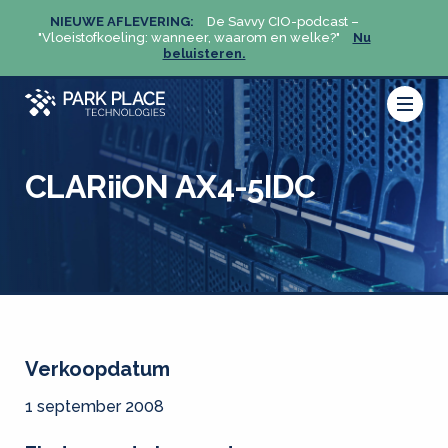
NIEUWE AFLEVERING:
De Savvy CIO-podcast –
NIEU
u
"Vloeistofkoeling: wanneer, waarom en welke?"
Nu
"Vloeis
beluisteren.
CLARiiON AX4-5IDC
Verkoopdatum
1 september 2008