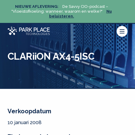
NIEUWE AFLEVERING:
De Savvy CIO-podcast –
NIEU
u
"Vloeistofkoeling: wanneer, waarom en welke?"
Nu
"Vloeis
beluisteren.
CLARiiON AX4-5ISC
Verkoopdatum
10 januari 2008