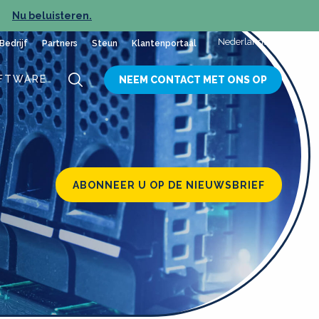
Nu beluisteren.
NIEUW
Nederlands
Bedrijf
Partners
Steun
Klantenportaal
FTWARE
NEEM CONTACT MET ONS OP
ABONNEER U OP DE NIEUWSBRIEF