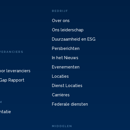
BEDRIJF
Over ons
Ons leiderschap
Duurzaamheid en ESG
Persberichten
VERANCIERS
In het Nieuws
Evenementen
or leveranciers
Locaties
Gap Rapport
Dienst Locaties
Carrières
M
Federale diensten
ntatie
MIDDELEN