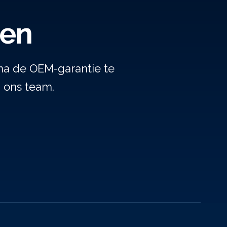
gen
na de OEM-garantie te
j ons team.