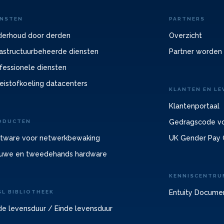
ENSTEN
PARTNERS
erhoud door derden
Overzicht
rastructuurbeheerde diensten
Partner worden
fessionele diensten
eistofkoeling datacenters
KLANTEN EN LE
Klantenportaal
Gedragscode vo
ODUCTEN
tware voor netwerkbewaking
UK Gender Pay 
uwe en tweedehands hardware
KENNISCENTRU
Entuity Docume
SL BIBLIOTHEEK
de levensduur / Einde levensduur