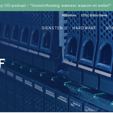
vy CIO-podcast – "Vloeistofkoeling: wanneer, waarom en welke?"
Middelen
EOSL Bibliotheek
DIENSTEN
HARDWARE
SO
F