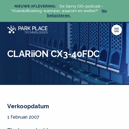
NIEUWE AFLEVERING:
De Savvy CIO-podcast –
NIEU
u
"Vloeistofkoeling: wanneer, waarom en welke?"
Nu
"Vloeis
beluisteren.
CLARiiON CX3-40FDC
Verkoopdatum
1 februari 2007