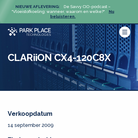
NIEUWE AFLEVERING:
De Savvy CIO-podcast –
NIEU
u
"Vloeistofkoeling: wanneer, waarom en welke?"
Nu
"Vloeis
beluisteren.
CLARiiON CX4-120C8X
Verkoopdatum
14 september 2009